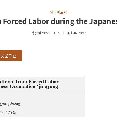
외국어도서
m Forced Labor during the Japan
작성일
2023.11.13
조회수
2837
영풍문고
ffered from Forced Labor
nese Occupation ‘jingyong’
gyung Jeong
판
| 175
쪽