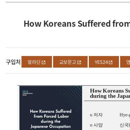
How Koreans Suffered fro
구입처
알라딘
교보문고
YES24
How Koreans Su
during the Japa
o
저자
Hye-
o
사양
신국