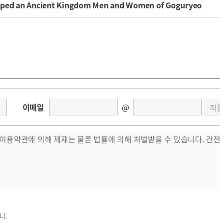
haped an Ancient Kingdom Men and Women of Goguryeo
이메일
@
다.