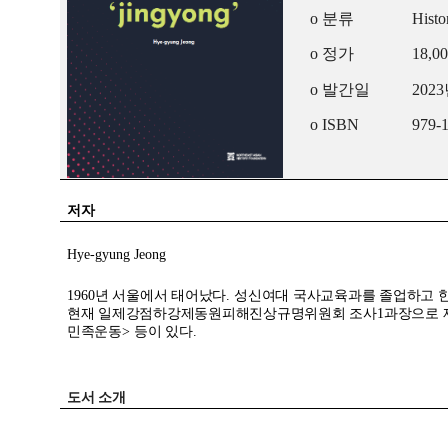
o
분류
Histo
o
정가
18,0
o
발간일
2023
o ISBN
979-
저자
Hye-gyung Jeong
1960
년 서울에서 태어났다
.
성신여대 국사교육과를 졸업하고 
현재 일제강점하강제동원피해진상규명위원회 조사
1
과장으로 
민족운동
>
등이 있다
.
도서 소개