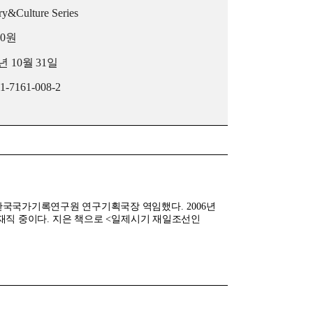
ry&Culture Series
00
원
년
10
월
31
일
11-7161-008-2
한국국가기록연구원 연구기획국장 역임했다
. 2006
년
재직 중이다
.
지은 책으로
<
일제시기 재일조선인