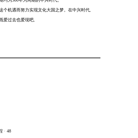
期均为
300
年为周期的中兴时代
。
这个机遇而努力实现文化大国之梦
。
在中兴时代
,
既爱过去也爱现
吧
,
程
· 48