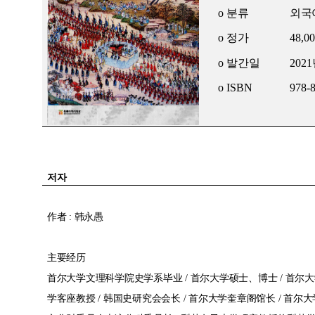
o
분류
외국
o
정가
48,0
o
발간일
2021
o ISBN
978-
저자
作者 : 韩永愚
主要经历
首尔大学文理科学院史学系毕业 / 首尔大学硕士、博士 / 首尔
学客座教授 / 韩国史研究会会长 / 首尔大学奎章阁馆长 / 首尔大