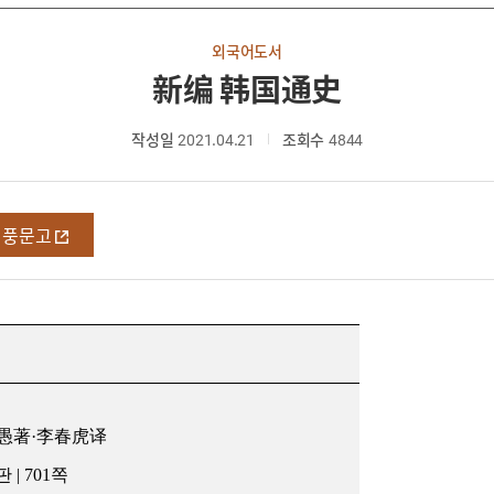
외국어도서
新编 韩国通史
작성일
2021.04.21
조회수
4844
영풍문고
愚著
·
李春虎译
판
| 701
쪽