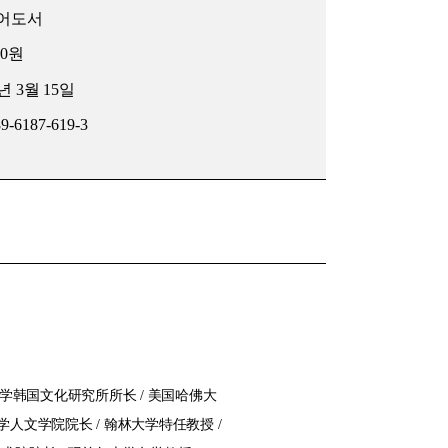
어도서
00
원
년
3
월
15
일
89-6187-619-3
大学韩国文化研究所所长 / 美国哈佛大
学人文学院院长 / 翰林大学特任教授 /