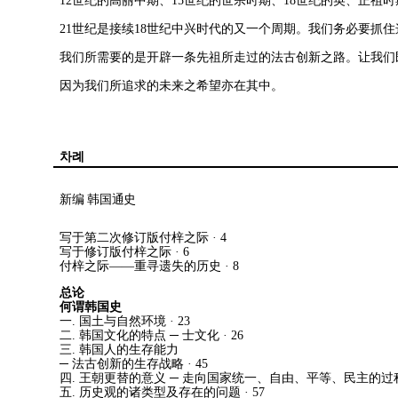
12
世纪的高丽中期
、
15
世纪的世宗时期
、
18
世纪的英
、
正祖时
21
世纪是接续
18
世纪中兴时代的又一个周期
。
我们务必要抓住
我们所需要的是开辟一条先祖所走过的法古创新之路
。
让我们
因为我们所追求的未来之希望亦在其中
。
차례
新编 韩国通史
写于第二次修订版付梓之际
· 4
写于修订版付梓之际
· 6
付梓之际
——
重寻遗失的历史
· 8
总论
何谓韩国史
一
.
国土与自然环境
· 23
二
.
韩国文化的特点
─
士文化
· 26
三
.
韩国人的生存能力
─
法古创新的生存战略
· 45
四
.
王朝更替的意义
─
走向国家统一
、
自由
、
平等
、
民主的过
五
.
历史观的诸类型及存在的问题
· 57