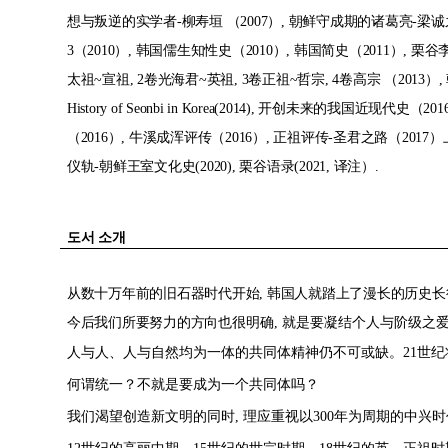
想与叛逆的实学者-柳寿垣 （2007）, 朝鲜守成期的诸葛亮-梁诚之(2008), A R
3（2010）, 韩国儒生知性史（2010）, 韩国简史（2011）, 栗
太祖~宣祖, 2卷光海君~英祖, 3卷正祖~哲宗, 4卷高宗 （2013）, 朝鲜经国
History of Seonbi in Korea(2014), 开创未来的我国近现
（2016）, 牛溪成浑评传（2016）, 正祖评传-圣君之路（2017）
仪轨-朝鲜王室文化史(2020), 栗谷语录(2021, 译注）.
도서 소개
从数十万年前的旧石器时代开始, 韩国人就踏上了漫长的历史
今后我们所要努力的方向也
很明确
,
就是要凝结个人与阶级之
人与人
、
人与自然均为一体的共同体精神仍不可或缺
。
21
世纪
何谓统一
？
不就是要成为一个共
同体吗
？
我们渴望创造新文明的同时
,
理应重视以
300
年为周期的中兴时