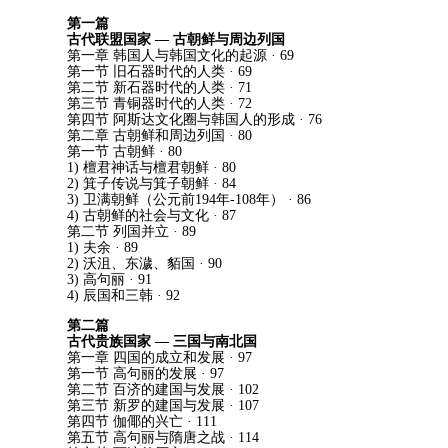
第一篇
古代联盟国家
—
古朝鲜与周边列国
第一章 韩国人与韩国文化的起源
· 69
第一节 旧石器时代的人类
· 69
第二节 新石器时代的人类
· 71
第三节 青铜器时代的人类
· 72
第四节 阿斯达文化圈与韩国人的形成
· 76
第二章 古朝鲜和周边列国
· 80
第一节 古朝鲜
· 80
1)
檀君神话与檀君朝鲜
· 80
2)
箕子传说与箕子朝鲜
· 84
3)
卫满朝鲜
（
公元前
194
年
-108
年
）
· 86
4)
古朝鲜的社会与文化
· 87
第二节 列国并立
· 89
1)
夫余
· 89
2)
沃沮
、
东濊
、
貊国
· 90
3)
高句丽
· 91
4)
辰国和三韩
· 92
第二篇
古代贵族国家
—
三国与南北国
第一章 四国的成立和发展
· 97
第一节 高句丽的发展
· 97
第二节 百济的建国与发展
· 102
第三节 新罗的建国与发展
· 107
第四节 伽倻的兴亡
· 111
第五节 高句丽与隋唐之战
· 114