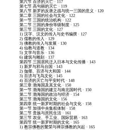
第六节 百济的灭亡
· 117
第七节 高句丽的灭亡
· 119
第八节 新罗的反唐之战与统一三国的意义
· 120
第二章 三国的社会与文化
· 122
第一节 三国的统治机构
· 122
第二节 三国的身份等级制度
· 125
第三节 三国的文化
· 127
1)
汉字
、
汉文的传入与史书编撰
· 127
2)
儒教的传入
· 129
3)
佛教的传入与发展
· 130
4)
仙教与道教
· 134
5)
文学与音乐
· 136
6)
建筑与雕刻
· 137
第四节 三国居民迁入日本与文化传播
· 143
1)
新罗与邪马台国
· 143
2)
伽倻
、
百济与大和国
· 144
3)
百济与飞鸟文化
· 145
4)
百济的灭亡与平安时代
· 148
第三章 渤海国及其文化
· 150
第一节 渤海国的建立与南北国时代
· 150
第二节 渤海国的政治与经济
· 154
第三节 渤海国的文化
· 156
第四章 统一新罗时期的社会与文化
· 158
第一节 加强中央集权体制
· 158
第二节 贵族与庶民生活
· 161
第三节 农业
、
手工业
、
国际贸易
· 163
第四节 统一新罗时期的文化
· 165
1)
教宗佛教的繁荣与禅宗佛教的兴起
· 165