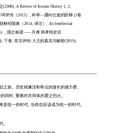
eview of Korean History 1, 2,
谷李珥评传（2013）, 科举—通向仕途的阶梯 (1卷
典（2014; 译注）, An Intellectual
代史（2016）, 国之栋梁——月滩 韩孝纯史话
上·下卷, 世宗评传-大王的真实与秘密(2019),
长征之旅。历史就像没有终点的漫长的接力赛。
爱的同时
,
重燃对共同体的爱之烈火
。
将是统一的时代
,
当然也应该成为统一的时代
。
代
。