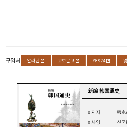
구입처
알라딘
교보문고
YES24
新编 韩国通史
o
저자
韩永
o
사양
신국