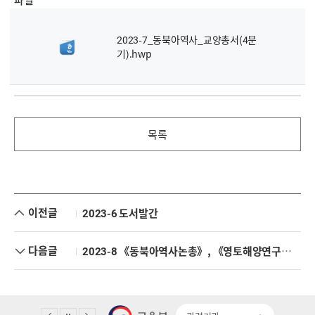
2023-7_동북아역사_교양총서(4분
기).hwp
목록
이전글
2023-6 도서발간
다음글
2023-8 《동북아역사논총》, 《영토해양연구》 발간