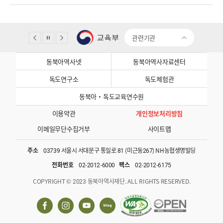
관련기관
동북아역사넷
동북아역사자료센터
독도연구소
독도체험관
동북아·독도교육연수원
이용약관
개인정보처리방침
이메일무단수집거부
사이트맵
주소
03739 서울시 서대문구 통일로 81 (미근동267) NH농협생명빌딩
전화번호
02-2012-6000
팩스
02-2012-6175
COPYRIGHT © 2023 동북아역사재단. ALL RIGHTS RESERVED.