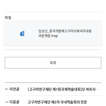
파일
임상선_중국의발해고구려사왜곡의내용
과문제점.hwp
목록
이전글
[고구려연구재단 제1회국제학술대회]오 바트사이한 : 중국 역사학자들의 몽골사 왜곡에 대하여
다음글
고구려연구재단 제2차 국내학술회의 전문