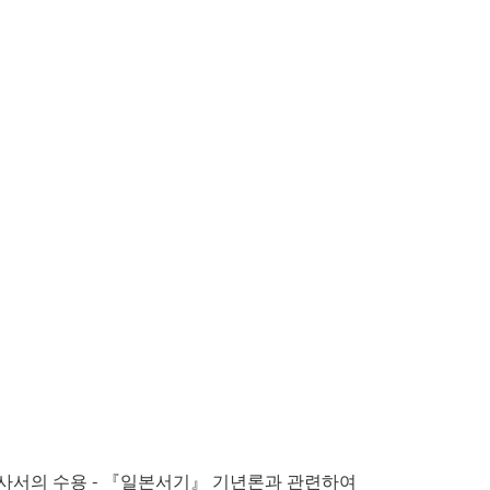
-
 사서의 수용
『
일본서기
』
기년론과 관련하여