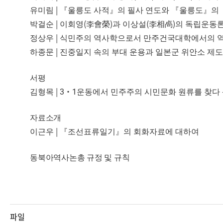
|
유미림
『
울릉도 사적
』
의 필사 연도와
『
울릉도
』
의
|
(
)
(
)
박걸순
이회영
李會榮
과 이상설
李相卨
의 독립운동
|
정상우
식민주의 역사학으로서 만주건국대학에서의 역
|
하종문
진중일지 속의 부대 운용과 일본군 위안소 제도
서평
| 3·1
김형목
운동에서 민주주의 시민문화 원류를 찾다
자료소개
|
이근우
『
조선표류일기
』
의 회화자료에 대하여
동북아역사논총 규정 및 규칙
파일