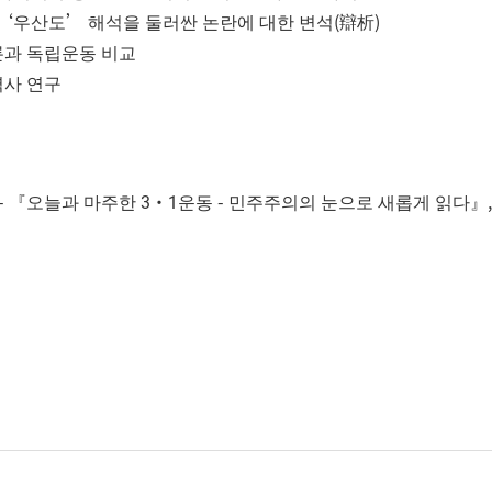
‘
’
(
)
우산도
해석을 둘러싼 논란에 대한 변석
辯析
론과 독립운동 비교
사 연구
-
3·1
-
『
오늘과 마주한
운동
민주주의의 눈으로 새롭게 읽다
』