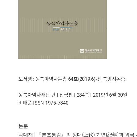
도서명 : 동북아역사논총 64호(2019.6)-전 북방사논총
동북아역사재단 편 I 신국판 I 284쪽 I 2019년 6월 30일
비매품 ISSN 1975-7840
논문
|
(
)
(
)
박대재
『
본조통감
』
의 상대
上代
기년
紀年
과 외국