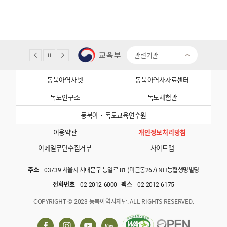
관련기관
동북아역사넷
동북아역사자료센터
독도연구소
독도체험관
동북아·독도교육연수원
이용약관
개인정보처리방침
이메일무단수집거부
사이트맵
주소
03739 서울시 서대문구 통일로 81 (미근동267) NH농협생명빌딩
전화번호
02-2012-6000
팩스
02-2012-6175
COPYRIGHT © 2023 동북아역사재단. ALL RIGHTS RESERVED.