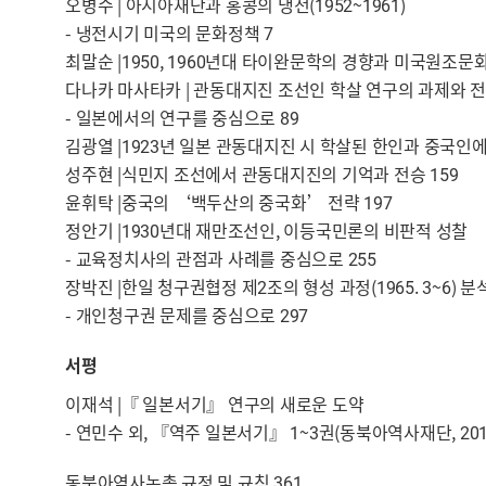
오병수 | 아시아재단과 홍콩의 냉전(1952~1961)
- 냉전시기 미국의 문화정책 7
최말순 |1950, 1960년대 타이완문학의 경향과 미국원조문
다나카 마사타카 | 관동대지진 조선인 학살 연구의 과제와 
- 일본에서의 연구를 중심으로 89
김광열 |1923년 일본 관동대지진 시 학살된 한인과 중국인에 
성주현 |식민지 조선에서 관동대지진의 기억과 전승 159
윤휘탁 |중국의 ‘백두산의 중국화’ 전략 197
정안기 |1930년대 재만조선인, 이등국민론의 비판적 성찰
- 교육정치사의 관점과 사례를 중심으로 255
장박진 |한일 청구권협정 제2조의 형성 과정(1965. 3~6) 분
- 개인청구권 문제를 중심으로 297
서평
이재석 |『 일본서기』 연구의 새로운 도약
- 연민수 외, 『역주 일본서기』 1~3권(동북아역사재단, 2013
동북아역사논총 규정 및 규칙 361