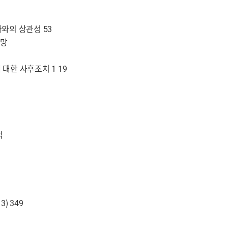
화와의 상관성 53
전망
대한 사후조치 1 19
석
) 349