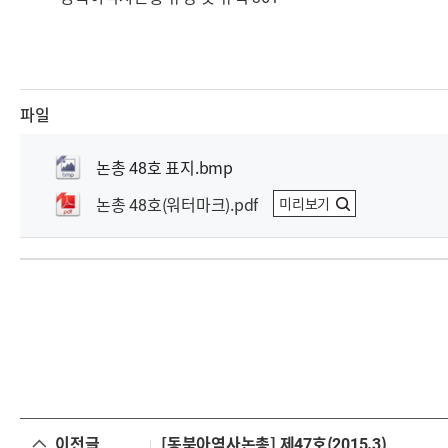
파일
논총 48호 표지.bmp
논총 48호(워터마크).pdf
미리보기
이전글
[동북아역사논총] 제47호(2015.3)