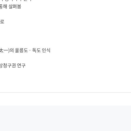
통해 살펴봄
으로
太一)의 울릉도ㆍ독도 인식
상청구권 연구