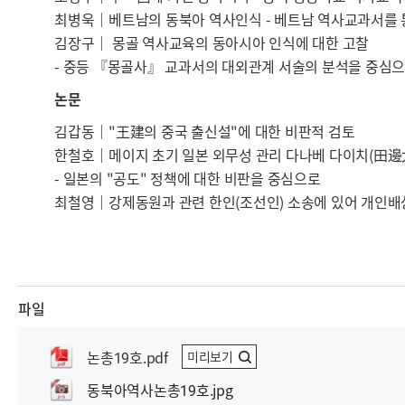
최병욱│베트남의 동북아 역사인식 - 베트남 역사교과서를 
김장구│ 몽골 역사교육의 동아시아 인식에 대한 고찰
- 중등 『몽골사』 교과서의 대외관계 서술의 분석을 중심
논문
김갑동│"王建의 중국 출신설"에 대한 비판적 검토
한철호│메이지 초기 일본 외무성 관리 다나베 다이치(田邊
- 일본의 "공도" 정책에 대한 비판을 중심으로
최철영│강제동원과 관련 한인(조선인) 소송에 있어 개인배
파일
논총19호.pdf
미리보기
동북아역사논총19호.jpg