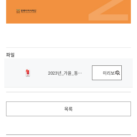
파일
2023년_가을_동북아포커스_6호_.pdf
미리보기
목록