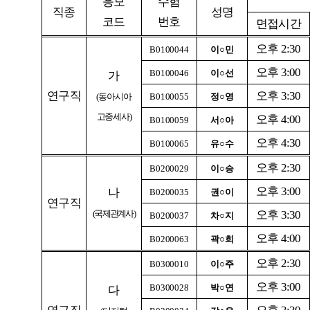
응모
수험
직종
성명
코드
번호
면접시간
오후 2:30
B0100044
이○민
오후 3:00
B0100046
이○선
가
연구직
오후 3:30
(
동아시아
B0100055
정○영
고중세사)
오후 4:00
B0100059
서○아
오후 4:30
B0100065
유○수
오후 2:30
B0200029
이○승
오후 3:00
나
B0200035
권○이
연구직
(
국제관계사)
오후 3:30
B0200037
차○지
오후 4:00
B0200063
곽○희
오후 2:30
B0300010
이○주
오후 3:00
B0300028
박○연
다