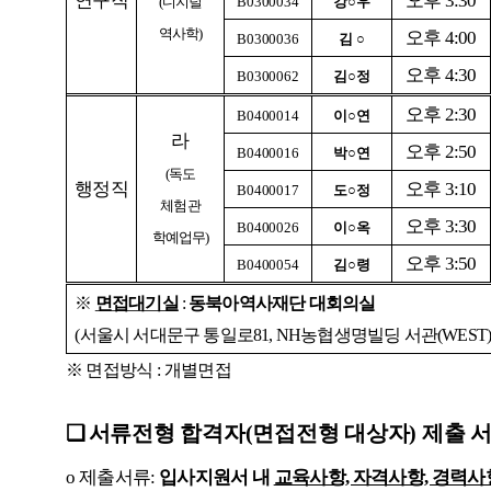
연구직
오후 3:30
(
디지털
B0300034
강○우
역사학)
오후 4:00
B0300036
김 ○
오후 4:30
B0300062
김○정
오후 2:30
B0400014
이○연
라
오후 2:50
B0400016
박○연
(
독도
행정직
오후 3:10
B0400017
도○정
체험관
오후 3:30
B0400026
이○옥
학예업무)
오후 3:50
B0400054
김○령
※
면접대기실
:
동북아역사재단 대회의실
(
서울시 서대문구 통일로81, NH농협생명빌딩 서관(WEST) 
※
면접방식 : 개별면접
❏
서류전형 합격자(면접전형 대상자) 제출 
o
제출서류:
입사지원서 내
교육사항, 자격사항, 경력사