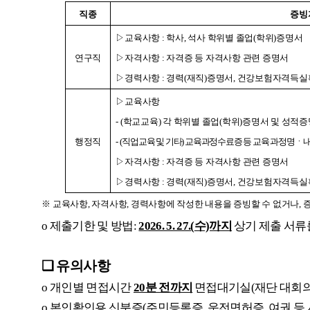
직종
증빙
▷교육사항 : 학사, 석사 학위별 졸업(학위)증명서
연구직
▷자격사항 : 자격증 등 자격사항 관련 증명서
▷경력사항 : 경력(재직)증명서, 건강보험자격득실
▷교육사항
- (
학교교육) 각 학위별 졸업(학위)증명서 및 성적
행정직
-
(
직업교육 및 기타) 교육과정수료증 등 교육 과정명ㆍ내
▷자격사항 : 자격증 등 자격사항 관련 증명서
▷경력사항 : 경력(재직)증명서, 건강보험자격득실
※ 교육사항, 자격사항, 경력사항에 작성한 내용을 증빙할 수 없거나, 
o
제출기한 및 방법:
2026. 5. 27.(
수)까지
상기 제출 서
❏
유의사항
o
개인별 면접시간
20분 전까지
면접대기실(재단 대회의
o
본인확인용 신분증(주민등록증, 운전면허증, 여권 등 