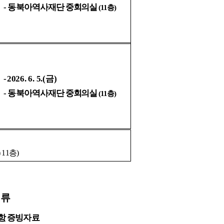
-
동북아역사
재단 중회의실
(11
층)
-
2026. 6. 5.(
금)
-
동북아역사
재단 중회의실
(11
층)
11층)
서류
항
증빙자료