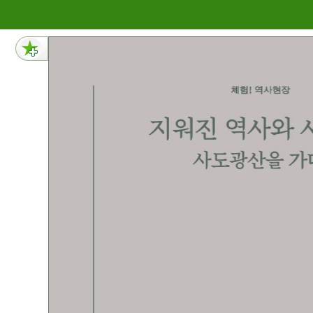
메뉴 건너뛰기
113페이지 내용 : 체험! 역사현장 113 사도광산으로 가는 길세계유산의 현재 2024년 7월, 일본 니가타현 新潟縣 사도시 佐渡市 에 위치한 사도광산이 일본의 26번째 유네스코세계유산으로 등재되었다. 사도광산은 헤이안시대부터 사금의 산지로 알려졌으며, 1601년부터 금산을 운영하였다. 에도시대에는 막부의 직할 령으로 지정되어 막부의 재정을 뒷받침했다. 이후 메이지시대에 들어서면서 정 부의 관유화 조치에 따라 1868년에 공부성, 1889년에 궁내성 소유로 변경되었 고, 1896년부터는 미쓰비시 三菱 합자회사가 인수하여 운영하기 시작했다. 사도시를 중심으로 한 지방자치단체는 일찍부터 사도광산의 세계유산 등재 를 시도해 왔는데, 일본 정부는 사도광산의 전체 역사 중 일부인 에도시대로 한 정하여 등재를 신청했다. 아시아태평양전쟁 시기의 조선인 강제동원 사실을 피 ‘축 세계문화유산등록 사도섬의 금산’ 포스터 왼쪽 와 사도광산 영문 포스터 오른쪽 출처필자 촬영, 2025. 12.10
112페이지 내용 : 체험! 역사현장 112 지워진 역사와 사람들 사도광산을 가다 체험! 역사현장 함예재 咸藝在, Ham, Ye-jae 동북아역사재단 연구위원 이화여자대학교 사학과에서 일본근대사를 전공으로 박사학위를 받았다. 전시기 일본의 총동원체제와 국민체력 문제를 연구해 왔다. 총동원체제에서의 국가–사회–국민의 관계 형성과 변화, 총동원의 메커니즘에 관심을 가지고있다.