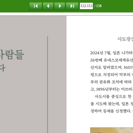
/ 158