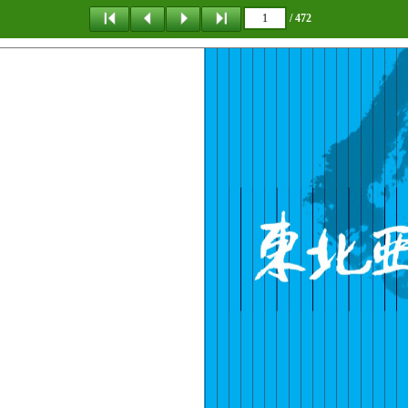
/ 472